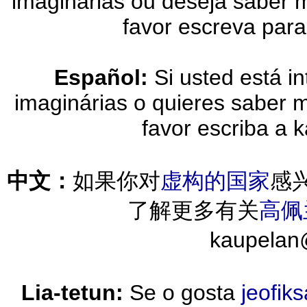
imaginárias ou deseja saber 
favor escreva par
Español:
Si usted está i
imaginárias o quieres saber 
favor escriba a
中文：
如果你对
虚构的国家
感
了解更多有关
高佩
kaupelan
Lia-tetun:
Se o gosta
jeofik