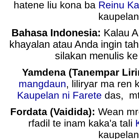
hatene liu kona ba
Reinu Ka
kaupela
Bahasa Indonesia:
Kalau An
khayalan atau Anda ingin tah
silakan menulis k
Yamdena (Tanempar Lirin
mangdaun
, liliryar ma re
Kaupelan ni Farete
das, mt
Fordata (Vaidida):
Wean m
rfadil te inam kaka'a tali
kaupela