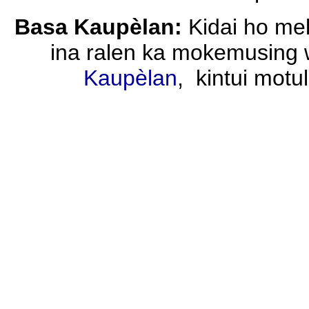
Basa Kaupèlan:
Kidai ho me
ina ralen ka mokemusing 
Kaupèlan
, kintui motu